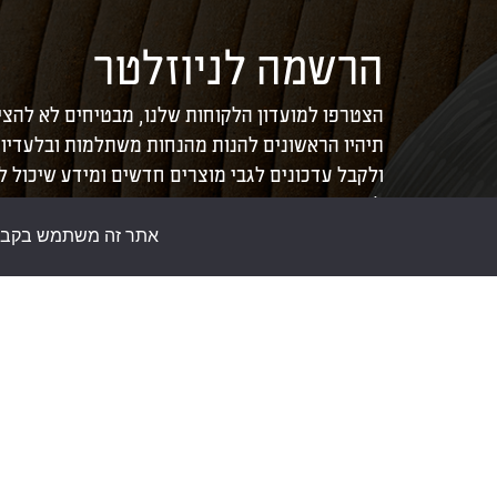
הרשמה לניוזלטר
הצטרפו למועדון הלקוחות שלנו, מבטיחים לא להצי
תיהיו הראשונים להנות מהנחות משתלמות ובלעדיו
ולקבל עדכונים לגבי מוצרים חדשים ומידע שיכול 
לכם את הבית.
אתר זה משתמש בקבצי ע
צור קשר
חנות סומפי
להזמנות באתר בלבד:
073-
>
אודות
3245760
>
כתבות
לא תתאפשר רכישה במשרדי
>
תקנון אתר