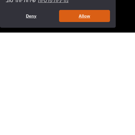
מדיניות פרטיות
שירות יותר טוב
שירות לקוחות:
073-3266756
טופס צור קשר
Deny
Allow
חנות סומפי
>
אודות
>
כתבות
>
תקנון אתר
>
מדיניות פרטיות
>
תנאי שימוש ורכישה
>
הצהרת נגישות
>
תעודת אחריות
>
משלוחים