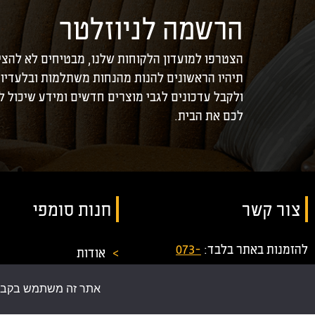
הרשמה לניוזלטר
הצטרפו למועדון הלקוחות שלנו, מבטיחים לא להצי
תיהיו הראשונים להנות מהנחות משתלמות ובלעדיו
ולקבל עדכונים לגבי מוצרים חדשים ומידע שיכול 
לכם את הבית.
צור קשר
חנות סומפי
להזמנות באתר בלבד:
073-
>
אודות
3245760
>
כתבות
לא תתאפשר רכישה במשרדי
אתר זה משתמש בקבצי ע
>
תקנון אתר
החברה!