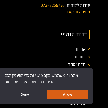
שירות לקוחות:
073-3266756
טופס צור קשר
חנות סומפי
>
אודות
>
כתבות
>
תקנון אתר
>
מדיניות פרטיות
אתר זה משתמש בקבצי עוגיות כדי להעניק לכם
>
תנאי שימוש ורכישה
מדיניות פרטיות
שירות יותר טוב
>
הצהרת נגישות
>
תעודת אחריות
Deny
Allow
>
משלוחים