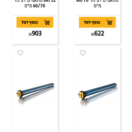
מ"מ
60/70 מ"מ
הוסף לסל
הוסף לסל
903
622
₪
₪