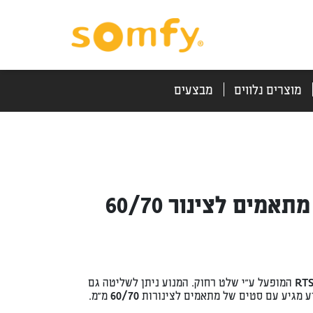
דלג
דלג
לתוכן
לניווט
מוצרים נלווים
מבצעים
סט מנוע אלחוטי 40/17 מתאמים לצינור 60/70
מנוע לתריסים חשמליים 40/17 בטכנולוגיית רדיו RTS המופעל ע”י שלט רחוק. המנוע ניתן לשליטה גם
 עם סטים של מתאמים לצינורות 60/70 מ”מ.