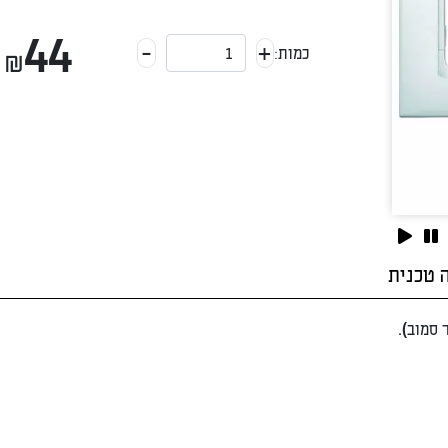
44
-
+
₪
כמות:
 טכנית
סמוב).