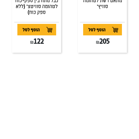
מתאם רשת לטהומה
כבל מתח בין ספק-כוח
סוויץ'
לטהומה סוויטצ' (ללא
ספק כוח)
הוסף לסל
הוסף לסל
122
205
₪
₪