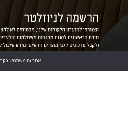
הרשמה לניוזלטר
הצטרפו למועדון הלקוחות שלנו, מבטיחים לא להצי
תיהיו הראשונים להנות מהנחות משתלמות ובלעדיו
ולקבל עדכונים לגבי מוצרים חדשים ומידע שיכול 
לכם את הבית.
אתר זה משתמש בקבצי ע
צור קשר
חנות סומפי
להזמנות באתר בלבד:
073-
>
אודות
3245760
>
כתבות
לא תתאפשר רכישה במשרדי
>
תקנון אתר