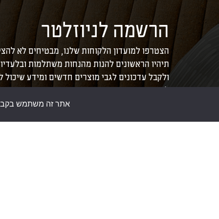
הרשמה לניוזלטר
הצטרפו למועדון הלקוחות שלנו, מבטיחים לא להצי
תיהיו הראשונים להנות מהנחות משתלמות ובלעדיו
ולקבל עדכונים לגבי מוצרים חדשים ומידע שיכול 
לכם את הבית.
אתר זה משתמש בקבצי ע
צור קשר
חנות סומפי
להזמנות באתר בלבד:
073-
>
אודות
3245760
>
כתבות
לא תתאפשר רכישה במשרדי
>
תקנון אתר