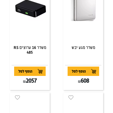
משדר מגע יבש
משדר 16 ערוצים RS
485
הוסף לסל
הוסף לסל
2057
608
₪
₪