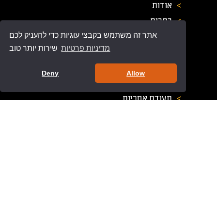
>
אודות
>
כתבות
>
תקנון אתר
אתר זה משתמש בקבצי עוגיות כדי להעניק לכם
מדיניות פרטיות
שירות יותר טוב
>
מדיניות פרטיות
>
תנאי שימוש ורכישה
Deny
Allow
>
הצהרת נגישות
>
תעודת אחריות
>
משלוחים
>
ביטול והחזרה
מוצרי סומפי
>
מנועים לתריס חשמלי
>
אביזרים לשער חשמלי