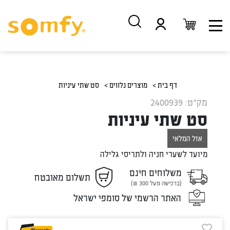
דלג
דלג
לתוכן
לניווט
דף בית >
מוצרים נלווים >
סט שתי עיניות
מק"ט: 2400939
סט שתי עיניות
אזל המלאי
מיועד לשערי חניה ולתריסי גלילה
משלוחים חינם
תשלום מאובטח
(ברכישה מעל 300 ₪)
האתר הרשמי של סומפי ישראל
אזל במלאי