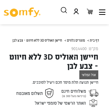
דלג
דלג
לתוכן
לניווט
דף בית >
מוצרים נלווים >
חיישן האוליס 3D ללא חיווט – צבע לבן
מק"ט: 9014400
חיישן האוליס 3D ללא חיווט
– צבע לבן
אזל המלאי
חיישן תנועה תלת מימד חכם ויעיל לסוככים.
משלוחים חינם
תשלום מאובטח
(ברכישה מעל 300 ₪)
האתר הרשמי של סומפי ישראל