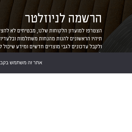
הרשמה לניוזלטר
הצטרפו למועדון הלקוחות שלנו, מבטיחים לא להצי
תיהיו הראשונים להנות מהנחות משתלמות ובלעדיו
ולקבל עדכונים לגבי מוצרים חדשים ומידע שיכול 
לכם את הבית.
אתר זה משתמש בקבצי ע
צור קשר
חנות סומפי
להזמנות באתר בלבד:
073-
>
אודות
3245760
>
כתבות
לא תתאפשר רכישה במשרדי
>
תקנון אתר