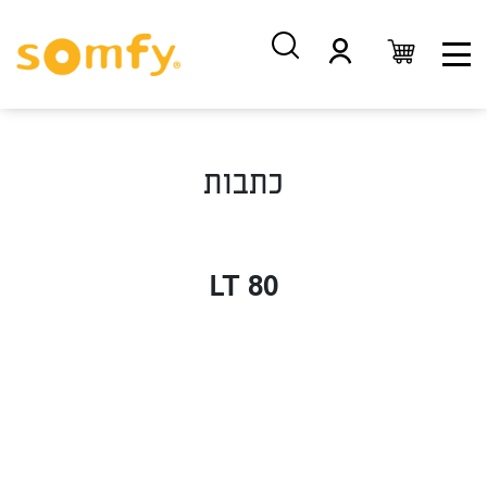
דלג
דלג
לתוכן
לניווט
כתבות
LT 80